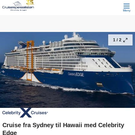
Cruise fra Sydney til Hawaii med Celebrity Edge
33 900,-
Fortsett
Fra
Meny
1 /
2
Cruise fra Sydney til Hawaii med Celebrity
Edge