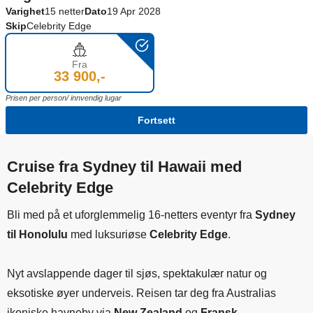
Varighet
15 netter
Dato
19 Apr 2028
Skip
Celebrity Edge
Fra
33 900,-
Prisen per person/ innvendig lugar
Fortsett
Cruise fra Sydney til Hawaii med
Celebrity Edge
Bli med på et uforglemmelig 16-netters eventyr fra
Sydney
til Honolulu
med luksuriøse
Celebrity Edge
.
Nyt avslappende dager til sjøs, spektakulær natur og
eksotiske øyer underveis. Reisen tar deg fra Australias
ikoniske havneby via
New Zealand
og
Fransk