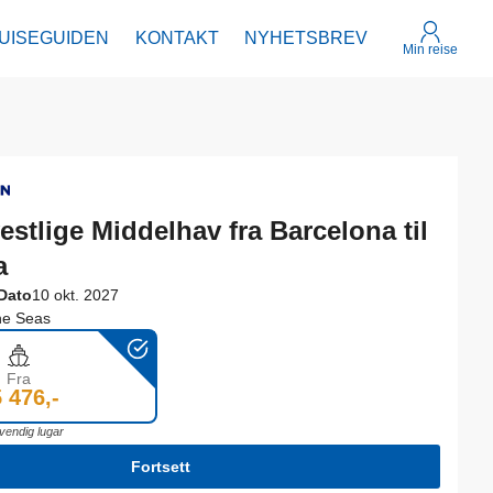
UISEGUIDEN
KONTAKT
NYHETSBREV
15 476,-
Fortsett
Min reise
Fra
vestlige Middelhav fra Barcelona til
a
Dato
10 okt. 2027
he Seas
Fra
 476,-
vendig lugar
Fortsett