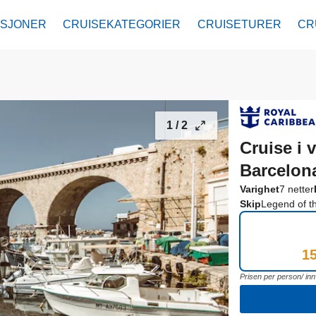
ASJONER
CRUISEKATEGORIER
CRUISETURER
CR
av fra Barcelona til Barcelona
1 /
2
Cruise i 
Barcelon
Varighet
7 netter
Skip
Legend of t
15
Prisen per person/ inn