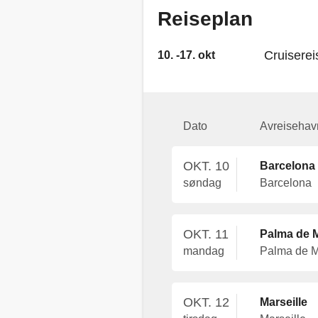
Reiseplan
Cruiserei
10. -17. okt
Dato
Avreisehav
OKT. 10
Barcelona
søndag
Barcelona
OKT. 11
Palma de M
mandag
Palma de M
OKT. 12
Marseille