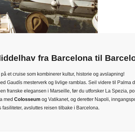
Middelhav fra Barcelona til Barcel
 på et cruise som kombinerer kultur, historie og avslapning!
ed Gaudís mesterverk og livlige ramblas. Seil videre til Palma de
 franske elegansen i Marseille, før du utforsker La Spezia, por
ma med
Colosseum
og Vatikanet, og deretter Napoli, inngangspo
s fasiliteter, avsluttes reisen tilbake i Barcelona.