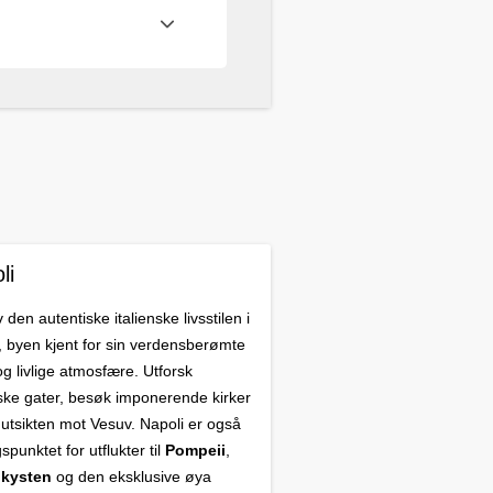
li
den autentiske italienske livsstilen i
, byen kjent for sin verdensberømte
og livlige atmosfære. Utforsk
iske gater, besøk imponerende kirker
 utsikten mot Vesuv. Napoli er også
spunktet for utflukter til
Pompeii
,
ikysten
og den eksklusive øya