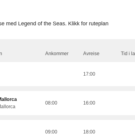
se med Legend of the Seas. Klikk for ruteplan
n
Ankommer
Avreise
Tid i l
17:00
allorca
08:00
16:00
allorca
09:00
18:00