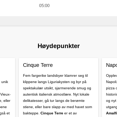
05:00
Høydepunkter
Cinque Terre
Napo
Fem fargerike landsbyer klamrer seg til
Opplev 
 unik
klippene langs Liguriakysten og byr på
Napoli
spektakulær utsikt, sjarmerende smug og
pizza 
 Vieux-
autentisk italiensk atmosfære. Nyt lokale
histor
, eller
delikatesser, gå tur langs de berømte
og nyt
ppene
stiene, eller bare slapp av med havet som
utgang
gså et
bakteppe.
Cinque Terre
er et av
Amalf