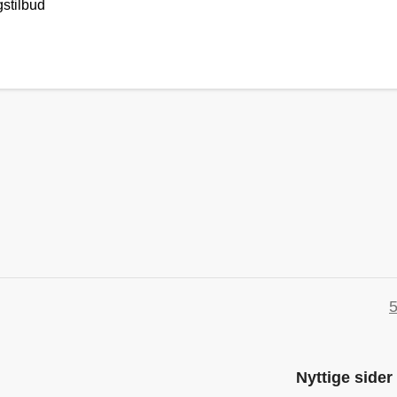
gstilbud
5
Nyttige sider