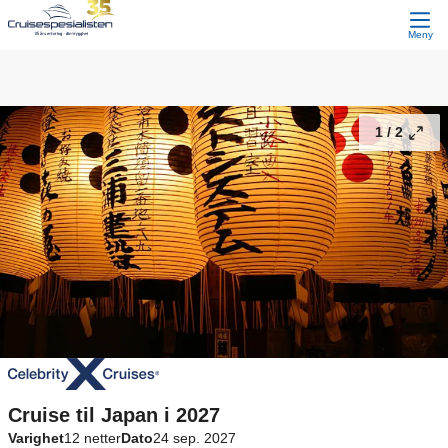
Cruise til Japan i 2027
25 900,-
Fortsett
Fra
Meny
1 /
2
Cruise til Japan i 2027
Varighet
12 netter
Dato
24 sep. 2027