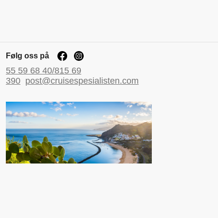
Følg oss på
55 59 68 40/815 69
390
post@cruisespesialisten.com
Nyttige sider
Reiseinformasjon UD