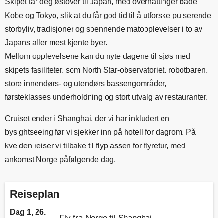
Skipet tar deg østover til Japan, med overnattinger både i
Kobe og Tokyo, slik at du får god tid til å utforske pulserende
storbyliv, tradisjoner og spennende matopplevelser i to av
Japans aller mest kjente byer.
Mellom opplevelsene kan du nyte dagene til sjøs med
skipets fasiliteter, som North Star-observatoriet, robotbaren,
store innendørs- og utendørs bassengområder,
førsteklasses underholdning og stort utvalg av restauranter.
Cruiset ender i Shanghai, der vi har inkludert en
bysightseeing før vi sjekker inn på hotell for dagrom. På
kvelden reiser vi tilbake til flyplassen for flyretur, med
ankomst Norge påfølgende dag.
Reiseplan
Dag 1, 26.
Fly fra Norge til Shanghai