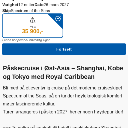
Varighet
12 netter
Dato
26 mars 2027
Skip
Spectrum of the Seas
Fra
35 900,-
Prisen per person/ innvendig lugar
Fortsett
Påskecruise i Øst-Asia – Shanghai, Kobe
og Tokyo med Royal Caribbean
Bli med på et eventyrlig cruise på det moderne cruiseskipet
Spectrum of the Seas, på en tur der høyteknologisk komfort
møter fascinerende kultur.
Turen arrangeres i påsken 2027, her er noen høydepunkter!
==> To netter på sentralt 4* hotell i spektakulære Shanghai