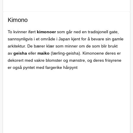
Kimono
To kvinner iført
kimonoer
som går ned en tradisjonell gate,
sannsynligvis i et område i Japan kjent for å bevare sin gamle
arkitektur. De bærer klær som minner om de som blir brukt
av
geisha
eller
maiko
(lærling-geisha). Kimonoene deres er
dekorert med vakre blomster og mønstre, og deres frisyrene
er også pyntet med fargerike hårpynt