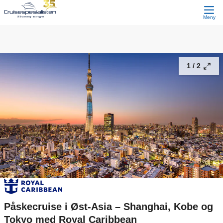
Påskecruise i Øst-Asia – Shanghai, Kobe og Tokyo med Royal Caribbean
35 900,-
Fortsett
Fra
Meny
1 /
2
Påskecruise i Øst-Asia – Shanghai, Kobe og
Tokyo med Royal Caribbean