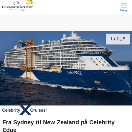
Fra Sydney til New Zealand på Celebrity Edge
59 900,-
Fortsett
Fra
Meny
1 /
2
Fra Sydney til New Zealand på Celebrity
Edge