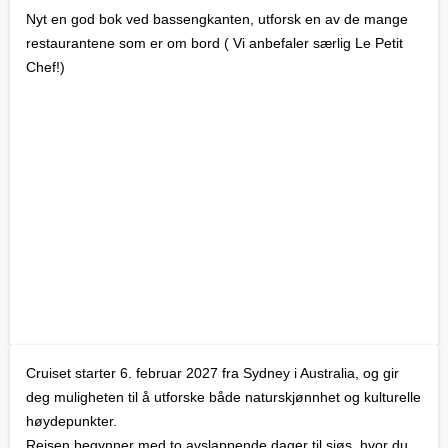
Nyt en god bok ved bassengkanten, utforsk en av de mange
restaurantene som er om bord ( Vi anbefaler særlig Le Petit
Chef!)
Cruiset starter 6. februar 2027 fra Sydney i Australia, og gir
deg muligheten til å utforske både naturskjønnhet og kulturelle
høydepunkter.
Reisen begynner med to avslappende dager til sjøs, hvor du