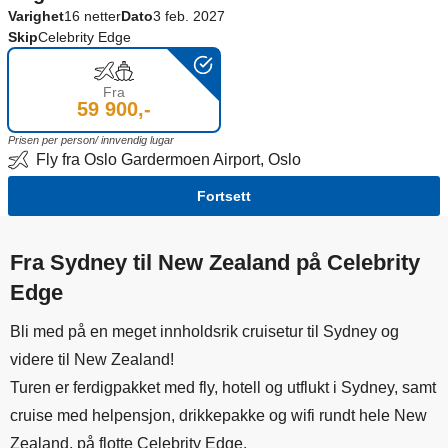
Varighet
16 netter
Dato
3 feb. 2027
Skip
Celebrity Edge
Fra
59 900,-
Prisen per person/ innvendig lugar
Fly fra Oslo Gardermoen Airport, Oslo
Fortsett
Fra Sydney til New Zealand på Celebrity
Edge
Bli med på en meget innholdsrik cruisetur til Sydney og
videre til New Zealand!
Turen er ferdigpakket med fly, hotell og utflukt i Sydney, samt
cruise med helpensjon, drikkepakke og wifi rundt hele New
Zealand, på flotte Celebrity Edge.