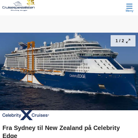
Fra Sydney til New Zealand på Celebrity Edge
59 900,-
Fortsett
Fra
Meny
1 /
2
Fra Sydney til New Zealand på Celebrity
Edge