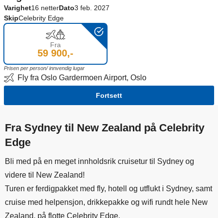
Varighet
16 netter
Dato
3 feb. 2027
Skip
Celebrity Edge
Fra
59 900,-
Prisen per person/ innvendig lugar
Fly fra Oslo Gardermoen Airport, Oslo
Fortsett
Fra Sydney til New Zealand på Celebrity
Edge
Bli med på en meget innholdsrik cruisetur til Sydney og
videre til New Zealand!
Turen er ferdigpakket med fly, hotell og utflukt i Sydney, samt
cruise med helpensjon, drikkepakke og wifi rundt hele New
Zealand, på flotte Celebrity Edge.