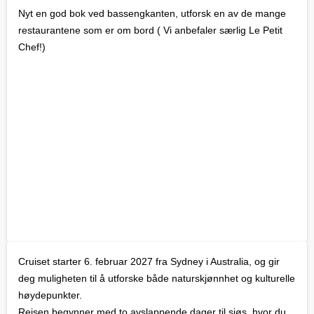
Nyt en god bok ved bassengkanten, utforsk en av de mange
restaurantene som er om bord ( Vi anbefaler særlig Le Petit
Chef!)
Cruiset starter 6. februar 2027 fra Sydney i Australia, og gir
deg muligheten til å utforske både naturskjønnhet og kulturelle
høydepunkter.
Reisen begynner med to avslappende dager til sjøs, hvor du