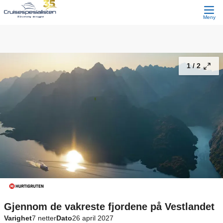
Gjennom de vakreste fjordene på Vestlandet
16 900,-
Fortsett
Fra
Meny
1 /
2
Gjennom de vakreste fjordene på Vestlandet
Varighet
7 netter
Dato
26 april 2027