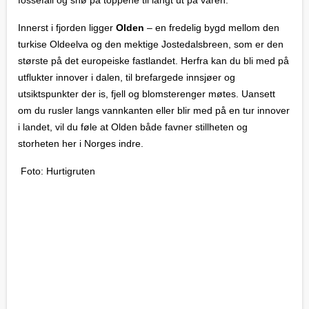
fossefall og snø på toppene til langt ut på våren.
Innerst i fjorden ligger
Olden
– en fredelig bygd mellom den
turkise Oldeelva og den mektige Jostedalsbreen, som er den
største på det europeiske fastlandet. Herfra kan du bli med på
utflukter innover i dalen, til brefargede innsjøer og
utsiktspunkter der is, fjell og blomsterenger møtes. Uansett
om du rusler langs vannkanten eller blir med på en tur innover
i landet, vil du føle at Olden både favner stillheten og
storheten her i Norges indre.
Foto: Hurtigruten