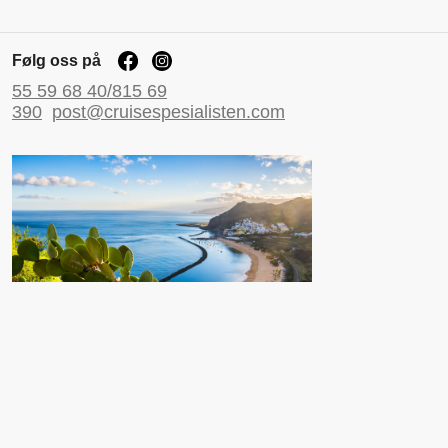
Følg oss på
55 59 68 40/815 69
390
post@cruisespesialisten.com
Nyttige sider
Reiseinformasjon UD
Avinor
Reiseforsikring