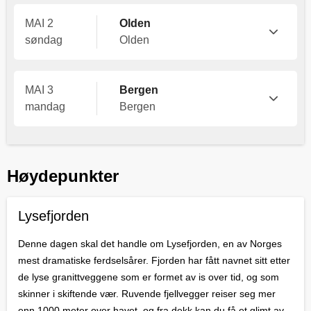
MAI 2
Olden
søndag
Olden
MAI 3
Bergen
mandag
Bergen
Høydepunkter
Lysefjorden
Denne dagen skal det handle om Lysefjorden, en av Norges
mest dramatiske ferdselsårer. Fjorden har fått navnet sitt etter
de lyse granittveggene som er formet av is over tid, og som
skinner i skiftende vær. Ruvende fjellvegger reiser seg mer
enn 1000 meter over havet, og fra dekk kan du få et glimt av