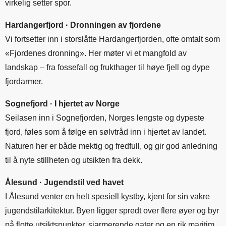
virkelig setter spor.
Hardangerfjord · Dronningen av fjordene
Vi fortsetter inn i storslåtte Hardangerfjorden, ofte omtalt som
«Fjordenes dronning». Her møter vi et mangfold av
landskap – fra fossefall og frukthager til høye fjell og dype
fjordarmer.
Sognefjord · I hjertet av Norge
Seilasen inn i Sognefjorden, Norges lengste og dypeste
fjord, føles som å følge en sølvtråd inn i hjertet av landet.
Naturen her er både mektig og fredfull, og gir god anledning
til å nyte stillheten og utsikten fra dekk.
Ålesund · Jugendstil ved havet
I Ålesund venter en helt spesiell kystby, kjent for sin vakre
jugendstilarkitektur. Byen ligger spredt over flere øyer og byr
på flotte utsiktspunkter, sjarmerende gater og en rik maritim