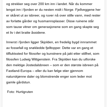
og strekker seg over 200 km inn i landet. Når du kommer
lengst inn i fjorden er du nesten midt i Norge. Fjellveggene her
er skåret ut av isbreer, og ruver nå over stille vann, med rester
av forlatte gårder og husmannsplasser. Disse ruinene står
som tause vitner om generasjonene som en gang skapte seg
et liv i det bratte åssidene.
Innerst i fjorden ligger Skjolden, en fredelig bygd innrammet
av fossefall og snøkledde fjelltopper. Dette var en gang et
tilfluktssted for filosofer og kunstnere på jakt etter stillhet, som
filosofen Ludwig Wittgenstein. Fra Skjolden kan du utforske
den mektige Jostedalsbreen – som er den største isbreen på
Fastland-Europa – eller du kan følge stier gjennom
naturskjønne daler og blomstrende enger som leder mot
gamle gårdstun.
Foto: Hurtigruten