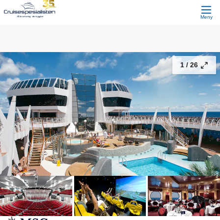
Kanariøyene
15 613,-
Fortsett
Fra
Meny
1 /
26