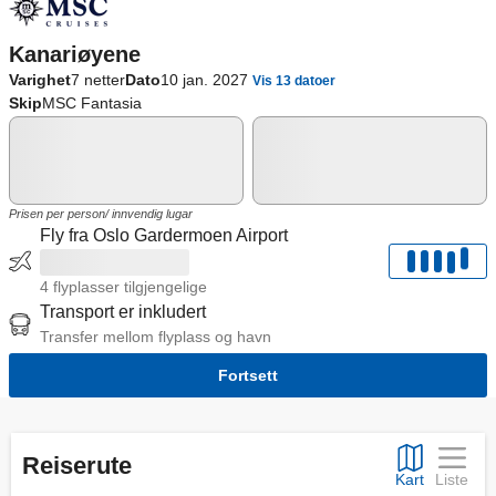
Kanariøyene
Varighet
7 netter
Dato
10 jan. 2027
Vis 13 datoer
Skip
MSC Fantasia
Prisen per person/ innvendig lugar
Fly fra Oslo Gardermoen Airport
4 flyplasser tilgjengelige
Transport er inkludert
Transfer mellom flyplass og havn
Fortsett
Reiserute
Kart
Liste