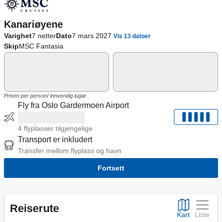
Kanariøyene
Varighet
7 netter
Dato
7 mars 2027
Vis 13 datoer
Skip
MSC Fantasia
Prisen per person/ innvendig lugar
Fly fra Oslo Gardermoen Airport
4 flyplasser tilgjengelige
Transport er inkludert
Transfer mellom flyplass og havn
Fortsett
Reiserute
Kart
Liste