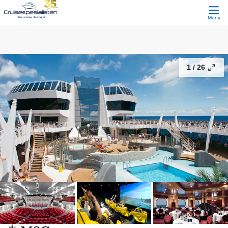
Kanariøyene
17 433,-
Fortsett
Fra
Meny
1 /
26