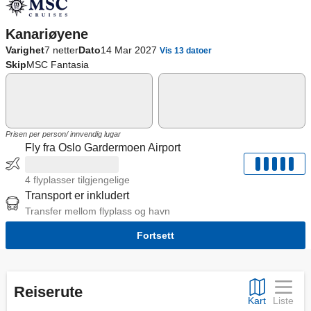
Kanariøyene
Varighet
7 netter
Dato
14 Mar 2027
Vis 13 datoer
Skip
MSC Fantasia
Prisen per person/ innvendig lugar
Fly fra Oslo Gardermoen Airport
4 flyplasser tilgjengelige
Transport er inkludert
Transfer mellom flyplass og havn
Fortsett
Reiserute
Kart
Liste