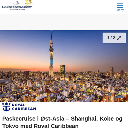
Påskecruise i Øst-Asia – Shanghai, Kobe og Tokyo med Royal Caribbean
35 900,-
Fortsett
Fra
Meny
1 /
2
Påskecruise i Øst-Asia – Shanghai, Kobe og
Tokyo med Royal Caribbean