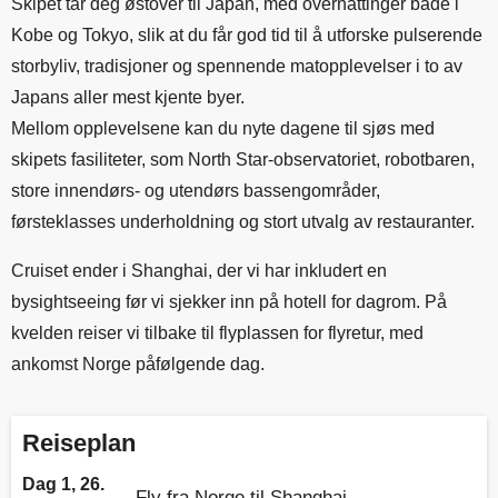
Skipet tar deg østover til Japan, med overnattinger både i
Kobe og Tokyo, slik at du får god tid til å utforske pulserende
storbyliv, tradisjoner og spennende matopplevelser i to av
Japans aller mest kjente byer.
Mellom opplevelsene kan du nyte dagene til sjøs med
skipets fasiliteter, som North Star-observatoriet, robotbaren,
store innendørs- og utendørs bassengområder,
førsteklasses underholdning og stort utvalg av restauranter.
Cruiset ender i Shanghai, der vi har inkludert en
bysightseeing før vi sjekker inn på hotell for dagrom. På
kvelden reiser vi tilbake til flyplassen for flyretur, med
ankomst Norge påfølgende dag.
Reiseplan
Dag 1, 26.
Fly fra Norge til Shanghai