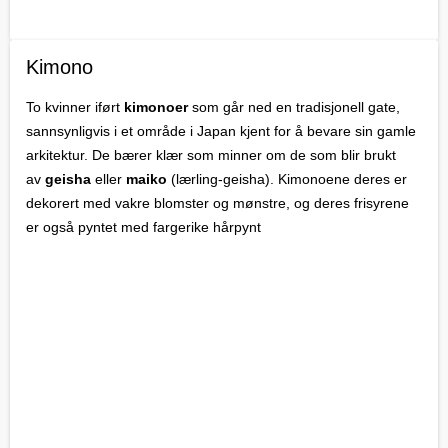
Kimono
To kvinner iført
kimonoer
som går ned en tradisjonell gate,
sannsynligvis i et område i Japan kjent for å bevare sin gamle
arkitektur. De bærer klær som minner om de som blir brukt
av
geisha
eller
maiko
(lærling-geisha). Kimonoene deres er
dekorert med vakre blomster og mønstre, og deres frisyrene
er også pyntet med fargerike hårpynt