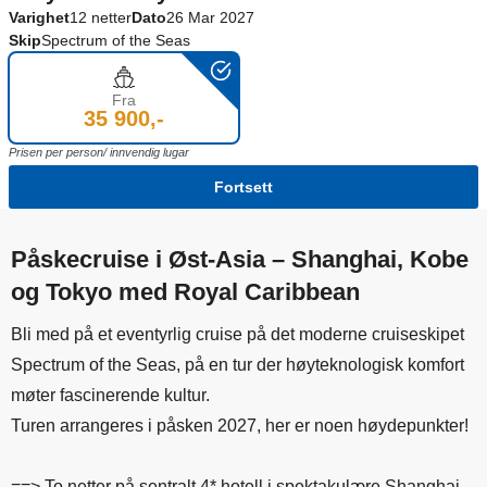
Varighet
12 netter
Dato
26 Mar 2027
Skip
Spectrum of the Seas
Fra
35 900,-
Prisen per person/ innvendig lugar
Fortsett
Påskecruise i Øst-Asia – Shanghai, Kobe
og Tokyo med Royal Caribbean
Bli med på et eventyrlig cruise på det moderne cruiseskipet
Spectrum of the Seas, på en tur der høyteknologisk komfort
møter fascinerende kultur.
Turen arrangeres i påsken 2027, her er noen høydepunkter!
==> To netter på sentralt 4* hotell i spektakulære Shanghai