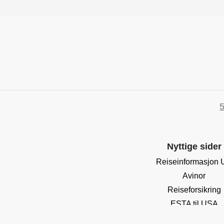
5
Nyttige sider
Reiseinformasjon
Avinor
Reiseforsikring
ESTA til USA