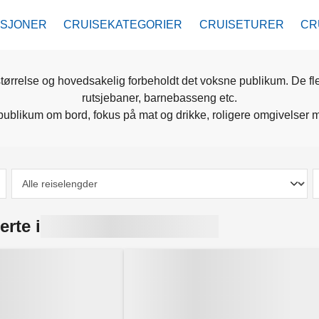
ASJONER
CRUISEKATEGORIER
CRUISETURER
CR
ørrelse og hovedsakelig forbeholdt det voksne publikum. De fles
rutsjebaner, barnebasseng etc.
t publikum om bord, fokus på mat og drikke, roligere omgivelse
erte i