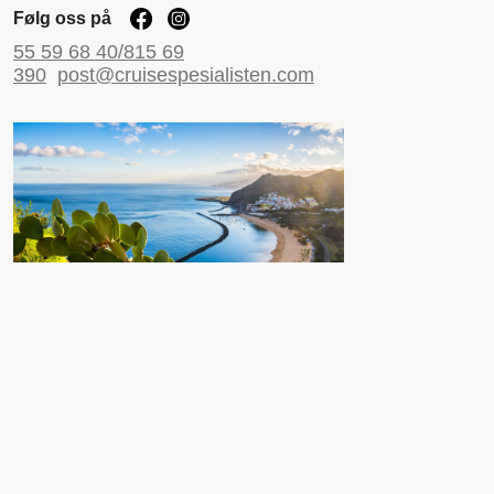
Følg oss på
55 59 68 40/815 69
390
post@cruisespesialisten.com
Nyttige sider
Reiseinformasjon UD
Avinor
Reiseforsikring
ESTA til USA