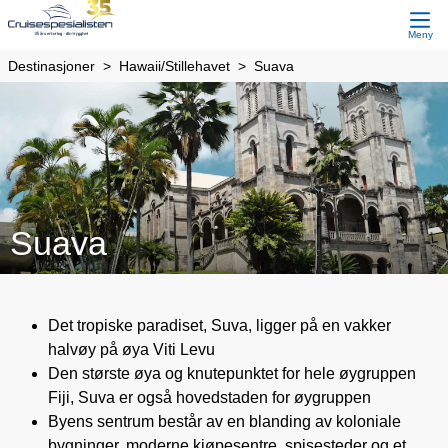
Meny
Destinasjoner
Hawaii/Stillehavet
Suava
Suava
Det tropiske paradiset, Suva, ligger på en vakker
halvøy på øya Viti Levu
Den største øya og knutepunktet for hele øygruppen
Fiji, Suva er også hovedstaden for øygruppen
Byens sentrum består av en blanding av koloniale
bygninger, moderne kjøpesentre, spisesteder og et