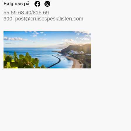
Følg oss på
55 59 68 40/815 69
390
post@cruisespesialisten.com
Nyttige sider
Reiseinformasjon UD
Avinor
Reiseforsikring
ESTA til USA