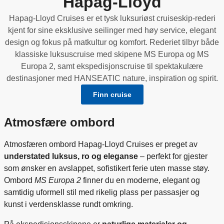
Hapag-Lloyd
Hapag-Lloyd Cruises er et tysk luksuriøst cruiseskip-rederi
kjent for sine eksklusive seilinger med høy service, elegant
design og fokus på matkultur og komfort. Rederiet tilbyr både
klassiske luksuscruise med skipene MS Europa og MS
Europa 2, samt ekspedisjonscruise til spektakulære
destinasjoner med HANSEATIC nature, inspiration og spirit.
Finn cruise
Atmosfære ombord
Atmosfæren ombord Hapag-Lloyd Cruises er preget av
understated luksus, ro og eleganse
– perfekt for gjester
som ønsker en avslappet, sofistikert ferie uten masse støy.
Ombord
MS Europa 2
finner du en moderne, elegant og
samtidig uformell stil med rikelig plass per passasjer og
kunst i verdensklasse rundt omkring.