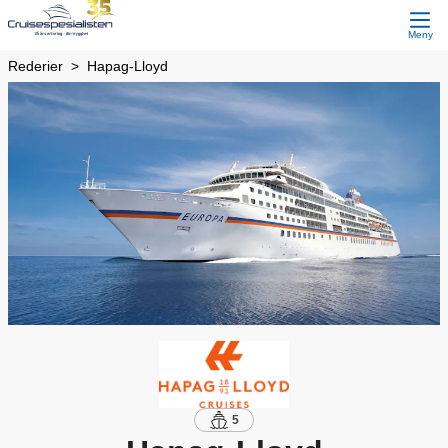
Meny
Rederier
Hapag-Lloyd
5