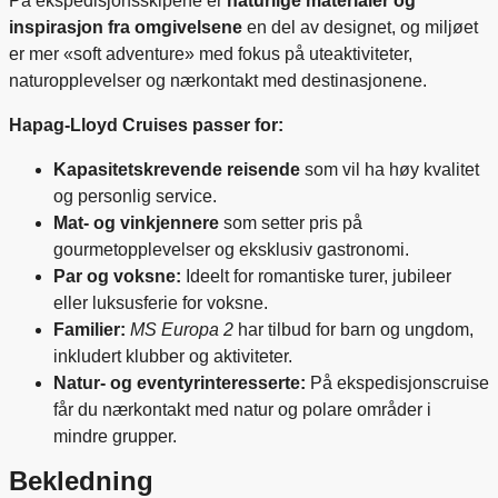
På ekspedisjonsskipene er
naturlige materialer og
inspirasjon fra omgivelsene
en del av designet, og miljøet
er mer «soft adventure» med fokus på uteaktiviteter,
naturopplevelser og nærkontakt med destinasjonene.
Hapag-Lloyd Cruises passer for:
Kapasitetskrevende reisende
som vil ha høy kvalitet
og personlig service.
Mat- og vinkjennere
som setter pris på
gourmetopplevelser og eksklusiv gastronomi.
Par og voksne:
Ideelt for romantiske turer, jubileer
eller luksusferie for voksne.
Familier:
MS Europa 2
har tilbud for barn og ungdom,
inkludert klubber og aktiviteter.
Natur- og eventyrinteresserte:
På ekspedisjonscruise
får du nærkontakt med natur og polare områder i
mindre grupper.
Bekledning