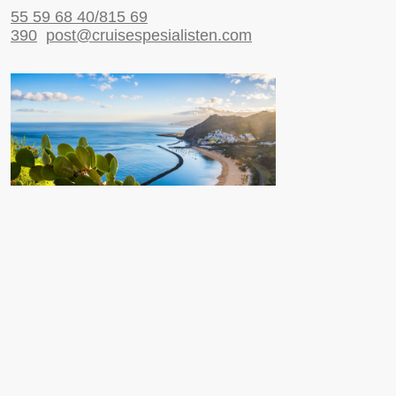
55 59 68 40/815 69
390
post@cruisespesialisten.com
Nyttige sider
Reiseinformasjon UD
Avinor
Reiseforsikring
ESTA til USA