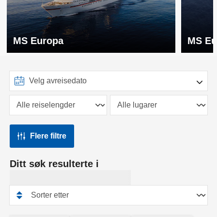
MS Europa
MS Eu
Flere filtre
Ditt søk resulterte i