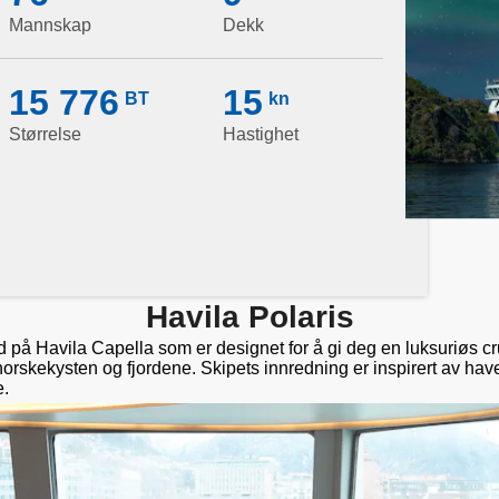
Mannskap
Dekk
15 776
15
BT
kn
Størrelse
Hastighet
Havila Polaris
å Havila Capella som er designet for å gi deg en luksuriøs c
orskekysten og fjordene. Skipets innredning er inspirert av hav
e.