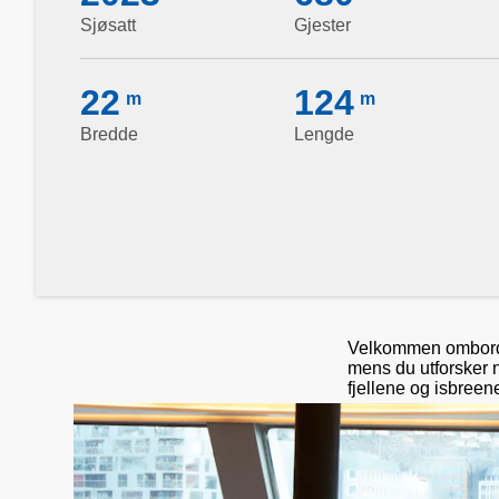
Sjøsatt
Gjester
22
124
m
m
Bredde
Lengde
Velkommen ombord p
mens du utforsker n
fjellene og isbreen