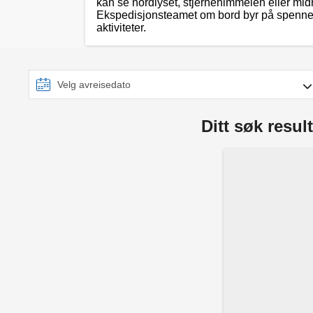
kan se nordlyset, stjernehimmelen eller m
Ekspedisjonsteamet om bord byr på spenne
aktiviteter.
Ditt søk result