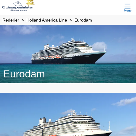
Meny
Rederier
Holland America Line
Eurodam
Eurodam