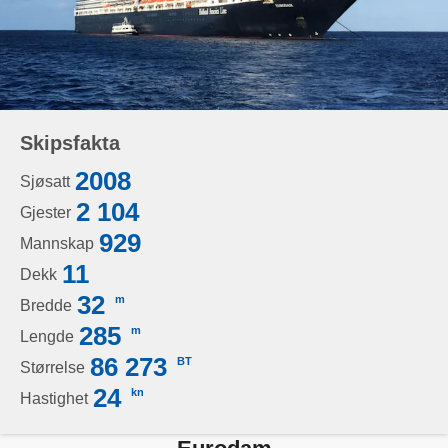
Skipsfakta
2008
Sjøsatt
2 104
Gjester
929
Mannskap
11
Dekk
32
m
Bredde
285
m
Lengde
86 273
BT
Størrelse
24
kn
Hastighet