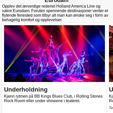
Eurodam
Opplev det ærverdige rederiet Holland America Line og
vakre Eurodam. Foruten spennende destinasjoner venter et
flytende feriested som tilbyr alt man kan ønske seg i form av
behagelig komfort og opplevelser.
Underholdning
U
Kjenn rytmen på BB Kings Blues Club, i Rolling Stones
Kj
Rock Room eller under showene i teateret.
Ro
Te