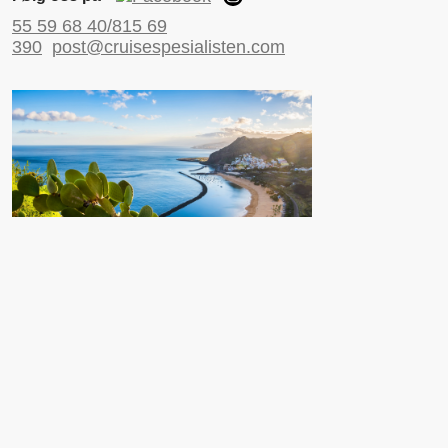
55 59 68 40/815 69
390
post@cruisespesialisten.com
Nyttige sider
Reiseinformasjon UD
Avinor
Reiseforsikring
ESTA til USA