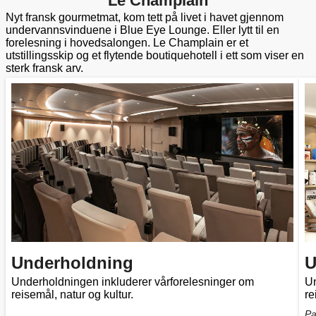
Le Champlain
Nyt fransk gourmetmat, kom tett på livet i havet gjennom
undervannsvinduene i Blue Eye Lounge. Eller lytt til en
forelesning i hovedsalongen. Le Champlain er et
utstillingsskip og et flytende boutiquehotell i ett som viser en
sterk fransk arv.
Underholdning
U
Underholdningen inkluderer vårforelesninger om
Un
reisemål, natur og kultur.
re
Pa