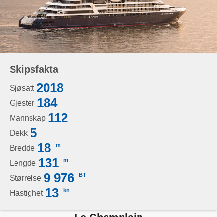
Skipsfakta
2018
Sjøsatt
184
Gjester
112
Mannskap
5
Dekk
18
m
Bredde
131
m
Lengde
9 976
BT
Størrelse
13
kn
Hastighet