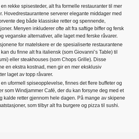
en rekke spisesteder, alt fra formelle restauranter til mer
er. Hovedrestaurantene serverer elegante middager med
 forvente deg både klassiske retter og spennende,
oner. Menyen inkluderer ofte alt fra saftige biffer og fersk
og veganske alternativer, alle laget med ferske råvarer.
ksjonene for matelskere er de spesialiserte restaurantene
n du finne alt fra italiensk (som Giovanni’s Table) til
zumi) eller steakhouses (som Chops Grille). Disse
ne en ekstra kostnad, men gir en mer eksklusiv
er laget av topp råvarer.
 en uformell spiseopplevelse, finnes det flere buffeter og
der som Windjammer Café, der du kan forsyne deg med et
 og kalde retter gjennom hele dagen. På mange av skipene
stasjoner, som tilbyr alt fra burgere og pizza til sushi.