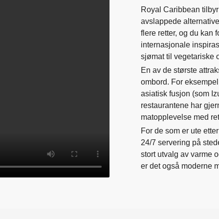
Royal Caribbean tilbyr 
avslappede alternativ
flere retter, og du kan
internasjonale inspirasj
sjømat til vegetariske 
En av de største attra
ombord. For eksempel ka
asiatisk fusjon (som I
restaurantene har gjer
matopplevelse med rett
For de som er ute etter
24/7 servering på ste
stort utvalg av varme
er det også moderne mat