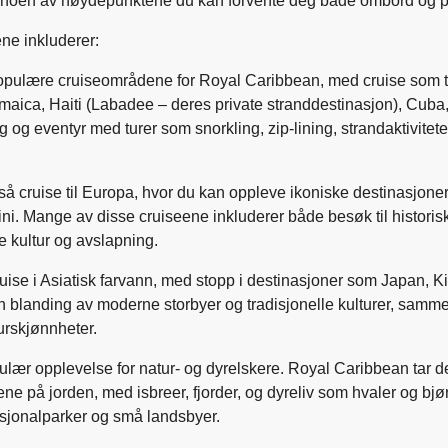
r noen av høydepunktene du kan forvente deg både ombord og p
e inkluderer:
populære cruiseområdene for Royal Caribbean, med cruise som ta
ica, Haiti (Labadee – deres private stranddestinasjon), Cuba,
og eventyr med turer som snorkling, zip-lining, strandaktivitete
så cruise til Europa, hvor du kan oppleve ikoniske destinasjone
i. Mange av disse cruiseene inkluderer både besøk til historis
 kultur og avslapning.
ise i Asiatisk farvann, med stopp i destinasjoner som Japan, K
n blanding av moderne storbyer og tradisjonelle kulturer, sam
urskjønnheter.
pulær opplevelse for natur- og dyrelskere. Royal Caribbean tar d
 på jorden, med isbreer, fjorder, og dyreliv som hvaler og bjør
nasjonalparker og små landsbyer.