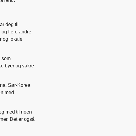
å land.
r deg til
 og flere andre
r og lokale
r som
ke byer og vakre
ina, Sør-Korea
men med
eg med til noen
ner. Det er også