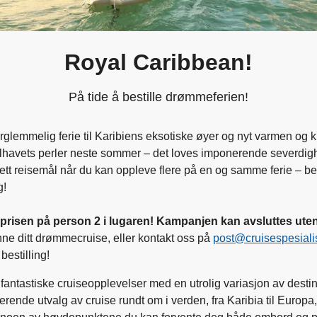
Royal Caribbean!
På tide å bestille drømmeferien!
glemmelig ferie til Karibiens eksotiske øyer og nyt varmen og kr
ddelhavets perler neste sommer – det loves imponerende severdig
tt reisemål når du kan oppleve flere på en og samme ferie – besti
g!
v prisen på person 2 i lugaren! Kampanjen kan avsluttes uten
nne ditt drømmecruise, eller kontakt oss på
post@cruisespesiali
bestilling!
y fantastiske cruiseopplevelser med en utrolig variasjon av desti
rende utvalg av cruise rundt om i verden, fra Karibia til Europa,