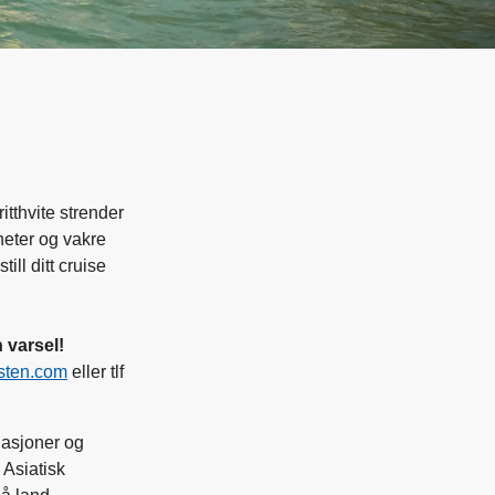
itthvite strender
heter og vakre
ll ditt cruise
 varsel!
sten.com
eller tlf
nasjoner og
 Asiatisk