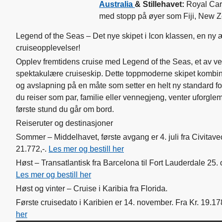
Australia
& Stillehavet:
Royal Cari
med stopp på øyer som Fiji, New Ze
Legend of the Seas – Det nye skipet i Icon klassen, en ny æ
cruiseopplevelser!
Opplev fremtidens cruise med Legend of the Seas, et av v
spektakulære cruiseskip. Dette toppmoderne skipet kombin
og avslapning på en måte som setter en helt ny standard for 
du reiser som par, familie eller vennegjeng, venter uforgle
første stund du går om bord.
Reiseruter og destinasjoner
Sommer – Middelhavet, første avgang er 4. juli fra Civitave
21.772,-.
Les mer og bestill her
Høst – Transatlantisk fra Barcelona til Fort Lauderdale 25. o
Les mer og bestill her
Høst og vinter – Cruise i Karibia fra Florida.
Første cruisedato i Karibien er 14. november. Fra Kr. 19.17
her