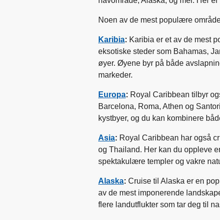
havområde, Alaska, og mer. Her e
Noen av de mest populære områden
Karibia
:
Karibia er et av de mest 
eksotiske steder som Bahamas, Jama
øyer. Øyene byr på både avslapning 
markeder.
Europa
:
Royal Caribbean tilbyr og
Barcelona, Roma, Athen og Santorin
kystbyer, og du kan kombinere både
Asia
:
Royal Caribbean har også cru
og Thailand. Her kan du oppleve e
spektakulære templer og vakre nat
Alaska
:
Cruise til Alaska er en po
av de mest imponerende landskapene
flere landutflukter som tar deg til 