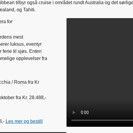
bbean tilbyr også cruise i området rundt Australia og det sørlige
aland, og Tahiti.
ra for
erdens mest
erer luksus, eventyr
ferie til sjøs. Enten
mmelige opplevelser fra
cchia / Roma fra Kr
ktober fra Kr. 28.488,-
8,-
Les mer og bestill