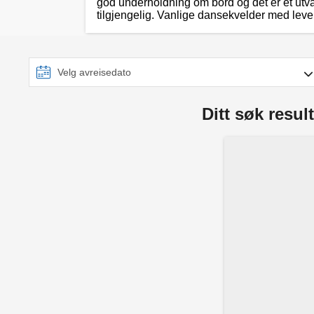
god underholdning om bord og det er et utvalg
tilgjengelig. Vanlige dansekvelder med leven
Ditt søk result