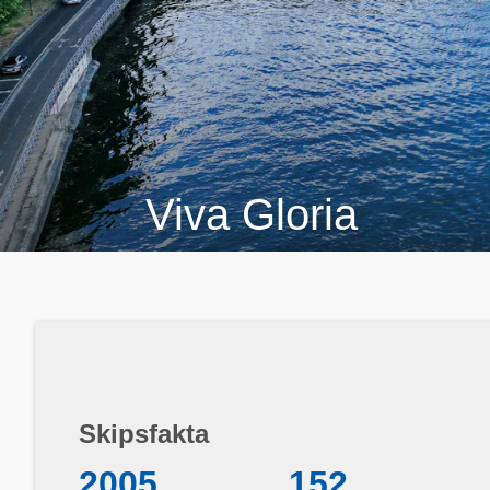
Viva Gloria
Skipsfakta
2005
152