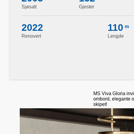
Sjøsatt
Gjester
2022
110
m
Renovert
Lengde
MS Viva Gloria invi
ombord, elegante og
skipet!