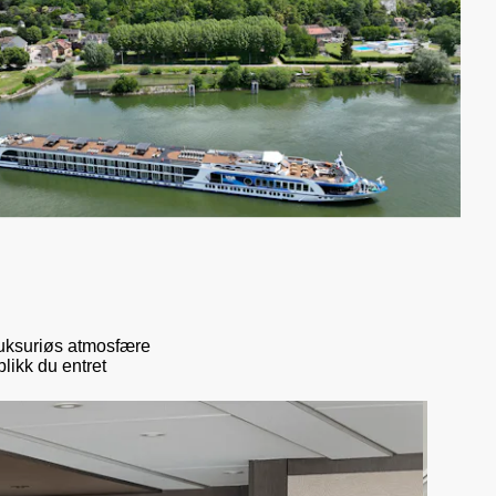
 luksuriøs atmosfære
likk du entret