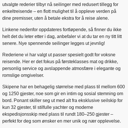
utvalgte rederier tilbyr nå seilinger med redusert tillegg for
enkeltreisende – en flott mulighet til å oppleve verden på
dine premisser, uten å betale ekstra for å reise alene.
Linkene nedenfor oppdateres fortløpende, så finner du ikke
helt det du leter etter i dag, anbefaler vi at du tar en ny titt litt
senere. Nye spennende seilinger legges ut jevnlig!
Rederiene vi har valgt ut passer spesielt godt for voksne
reisende. Her er det fokus på førsteklasses mat og drikke,
personlig service og avslappende atmosfære i elegante og
romslige omgivelser.
Skipene har en behagelig størrelse med plass til mellom 600
og 1250 gjester, noe som gir en intim og sosial stemning om
bord. Ponant skiller seg ut med alt fra eksklusive seilskip for
kun 32 gjester, til stilfulle yachter og moderne
ekspedisjonsskip med plass til rundt 180–250 gjester –
perfekt for deg som ønsker en mer unik og nær opplevelse.