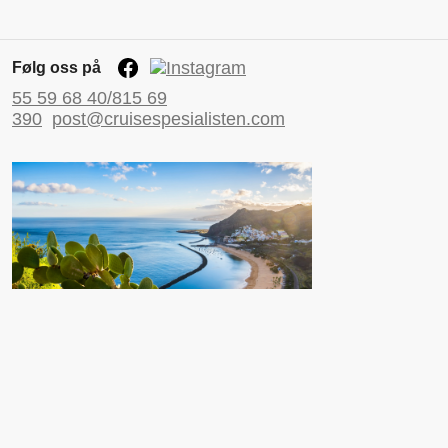
Følg oss på
55 59 68 40/815 69
390
post@cruisespesialisten.com
Nyttige sider
Reiseinformasjon UD
Avinor
Reiseforsikring