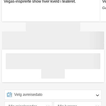
Vegas-inspirerte show hver kveld i teateret.
Ve
Ga