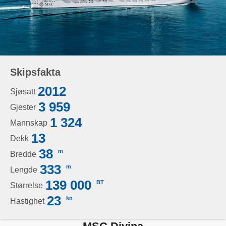
Skipsfakta
2012
Sjøsatt
3 959
Gjester
1 324
Mannskap
13
Dekk
38
m
Bredde
333
m
Lengde
139 000
BT
Størrelse
23
kn
Hastighet