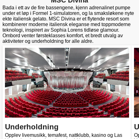
MSC Divina
Bada i ett av de fire bassengene, kjenn adrenalinet pumpe
under et løp i Formel 1-simulatoren, og la smaksløkene nyte
ekte italiensk gelato. MSC Divina er et flytende resort som
kombinerer moderne italiensk eleganse med toppmoderne
teknologi, inspirert av Sophia Lorens tidløse glamour.
Ombord venter førsteklasses komfort, et bredt utvalg av
aktiviteter og underholdning for alle aldre.
Underholdning
U
Opplev livemusikk, temafest, nattklubb, kasino og Las
Op