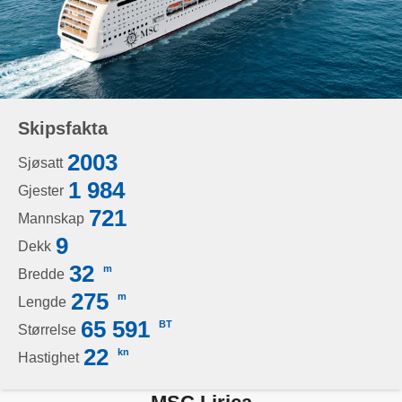
Skipsfakta
2003
Sjøsatt
1 984
Gjester
721
Mannskap
9
Dekk
32
m
Bredde
275
m
Lengde
65 591
BT
Størrelse
22
kn
Hastighet