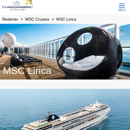
Meny
Rederier
MSC Cruises
MSC Lirica
MSC Lirica