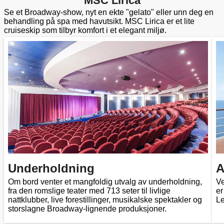
MSC Lirica
Se et Broadway-show, nyt en ekte "gelato" eller unn deg en
behandling på spa med havutsikt. MSC Lirica er et lite
cruiseskip som tilbyr komfort i et elegant miljø.
Underholdning
A
Om bord venter et mangfoldig utvalg av underholdning,
Ve
fra den romslige teater med 713 seter til livlige
er
nattklubber, live forestillinger, musikalske spektakler og
Le
storslagne Broadway-lignende produksjoner.