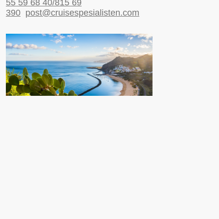
55 59 68 40/815 69
390
post@cruisespesialisten.com
Nyttige sider
Reiseinformasjon UD
Avinor
Reiseforsikring
ESTA til USA