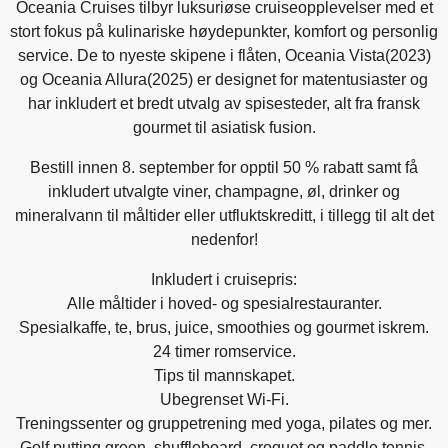
Oceania Cruises tilbyr luksuriøse cruiseopplevelser med et
stort fokus på kulinariske høydepunkter, komfort og personlig
service. De to nyeste skipene i flåten, Oceania Vista(2023)
og Oceania Allura(2025) er designet for matentusiaster og
har inkludert et bredt utvalg av spisesteder, alt fra fransk
gourmet til asiatisk fusion.
Bestill innen 8. september for opptil 50 % rabatt samt få
inkludert utvalgte viner, champagne, øl, drinker og
mineralvann til måltider eller utfluktskreditt, i tillegg til alt det
nedenfor!
Inkludert i cruisepris:
Alle måltider i hoved- og spesialrestauranter.
Spesialkaffe, te, brus, juice, smoothies og gourmet iskrem.
24 timer romservice.
Tips til mannskapet.
Ubegrenset Wi-Fi.
Treningssenter og gruppetrening med yoga, pilates og mer.
Golf putting green, shuffleboard, croquet og paddle tennis.