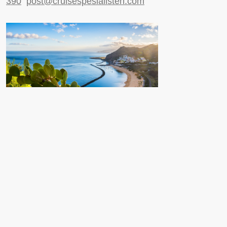
390
post@cruisespesialisten.com
Nyttige sider
Reiseinformasjon UD
Avinor
Reiseforsikring
ESTA til USA
Ulriksdal 1, 5009 Bergen