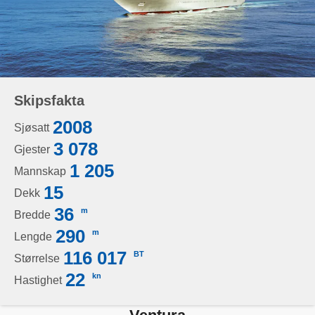
Skipsfakta
2008
Sjøsatt
3 078
Gjester
1 205
Mannskap
15
Dekk
36
m
Bredde
290
m
Lengde
116 017
BT
Størrelse
22
kn
Hastighet