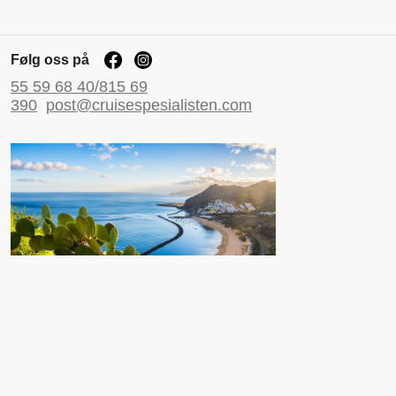
Følg oss på
55 59 68 40/815 69
390
post@cruisespesialisten.com
Nyttige sider
Reiseinformasjon UD
Avinor
Reiseforsikring