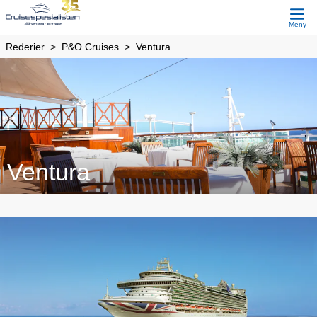
Meny
Rederier
P&O Cruises
Ventura
Ventura