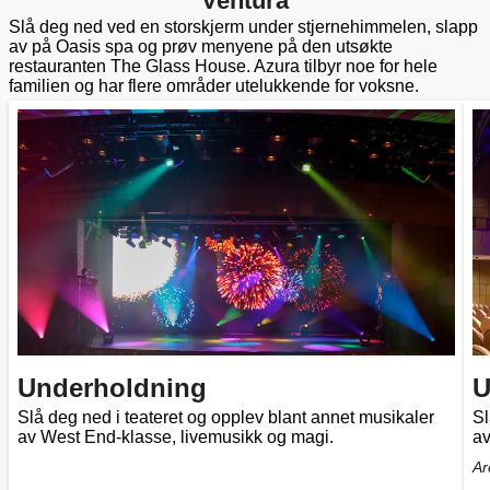
Ventura
Slå deg ned ved en storskjerm under stjernehimmelen, slapp
av på Oasis spa og prøv menyene på den utsøkte
restauranten The Glass House. Azura tilbyr noe for hele
familien og har flere områder utelukkende for voksne.
Underholdning
U
Slå deg ned i teateret og opplev blant annet musikaler
Sl
av West End-klasse, livemusikk og magi.
av
Ar