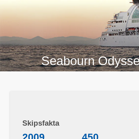
Seabourn Odyss
Skipsfakta
2009
450