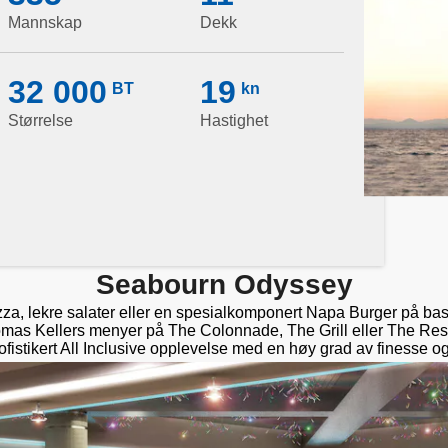
Mannskap
Dekk
32 000
19
BT
kn
Størrelse
Hastighet
Seabourn Odyssey
za, lekre salater eller en spesialkomponert Napa Burger på bas
omas Kellers menyer på The Colonnade, The Grill eller The Re
ofistikert All Inclusive opplevelse med en høy grad av finesse o