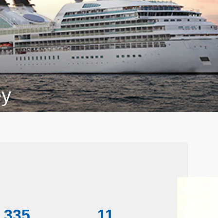
ey
335
11