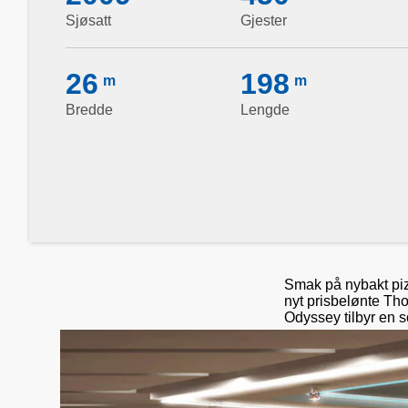
Sjøsatt
Gjester
26
198
m
m
Bredde
Lengde
Smak på nybakt piz
nyt prisbelønte Th
Odyssey tilbyr en s