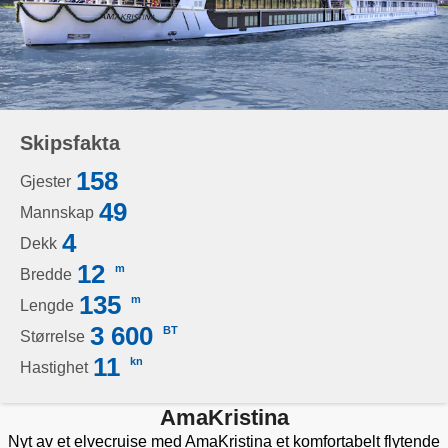
Skipsfakta
158
Gjester
49
Mannskap
4
Dekk
12
m
Bredde
135
m
Lengde
3 600
BT
Størrelse
11
kn
Hastighet
AmaKristina
Nyt av et elvecruise med AmaKristina et komfortabelt flytende