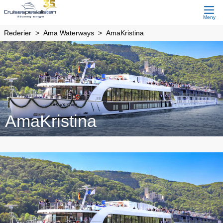
Meny
Rederier
Ama Waterways
AmaKristina
AmaKristina