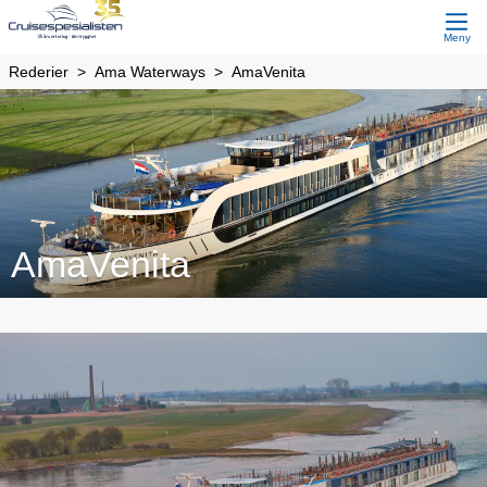
Meny
Rederier
Ama Waterways
AmaVenita
AmaVenita