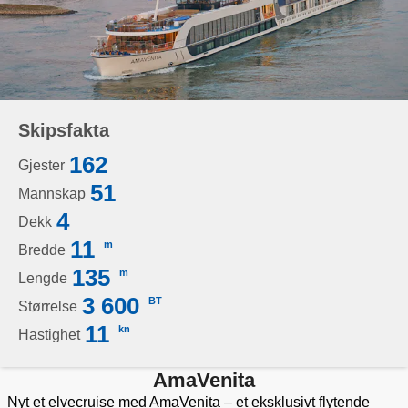
Skipsfakta
162
Gjester
51
Mannskap
4
Dekk
11
m
Bredde
135
m
Lengde
3 600
BT
Størrelse
11
kn
Hastighet
AmaVenita
Nyt et elvecruise med AmaVenita – et eksklusivt flytende