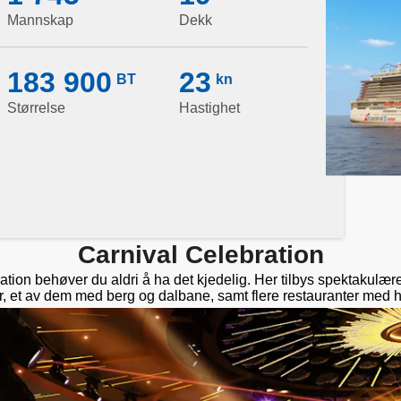
Mannskap
Dekk
183 900
23
BT
kn
Størrelse
Hastighet
Carnival Celebration
ation behøver du aldri å ha det kjedelig. Her tilbys spektakulæ
r, et av dem med berg og dalbane, samt flere restauranter med h