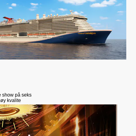
re show på seks
øy kvalite