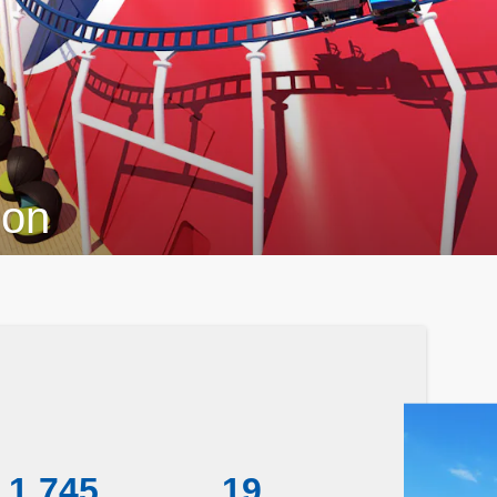
ion
1 745
19