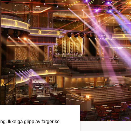
g. Ikke gå glipp av fargerike