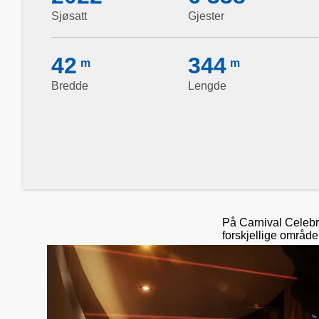
Sjøsatt
Gjester
42
344
m
m
Bredde
Lengde
På Carnival Celebr
forskjellige område