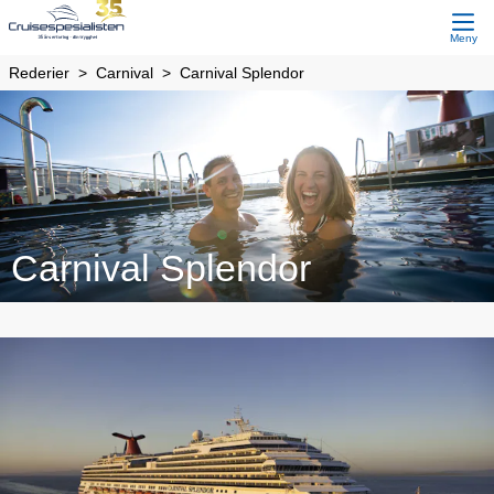
Meny
Rederier
Carnival
Carnival Splendor
Carnival Splendor