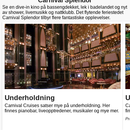
Carnival Splendor
Se en dive-in kino på bassengdekket, lek i badelandet og nyt
av shower, livemusikk og nattklubb. Det flytende feriestedet
Carnival Splendor tilbyr flere fantastiske opplevelser.
Underholdning
U
Carnival Cruises satser mye på underholdning. Her
Ca
finnes pianobar, liveopptredener, musikaler og mye mer.
fi
Pr