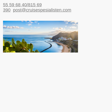
55 59 68 40/815 69
390
post@cruisespesialisten.com
Nyttige sider
Reiseinformasjon UD
Avinor
Reiseforsikring
ESTA til USA