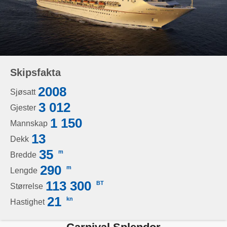
Skipsfakta
2008
Sjøsatt
3 012
Gjester
1 150
Mannskap
13
Dekk
35
m
Bredde
290
m
Lengde
113 300
BT
Størrelse
21
kn
Hastighet