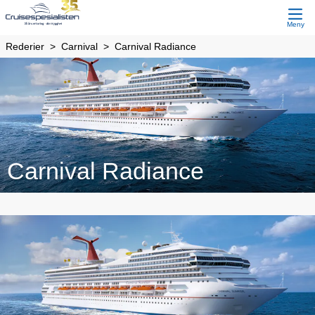
Meny
Rederier
Carnival
Carnival Radiance
Carnival Radiance