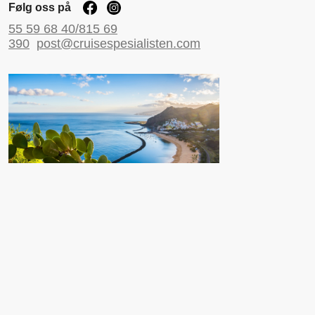
Følg oss på
55 59 68 40/815 69
390
post@cruisespesialisten.com
Nyttige sider
Reiseinformasjon UD
Avinor
Reiseforsikring
ESTA til USA