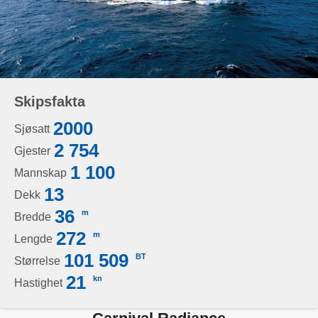
Skipsfakta
2000
Sjøsatt
2 754
Gjester
1 100
Mannskap
13
Dekk
36
m
Bredde
272
m
Lengde
101 509
BT
Størrelse
21
kn
Hastighet