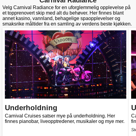
Carnival Radiance
Velg Carnival Radiance for en uforglemmelig opplevelse på
et topprenovert skip med alt du behøver. Her finnes blant
annet kasino, vannland, behagelige spaopplevelser og
smaksrike måltider fra en samling av verdens beste kjøkken.
Underholdning
U
Carnival Cruises satser mye på underholdning. Her
Ca
finnes pianobar, liveopptredener, musikaler og mye mer.
fi
St