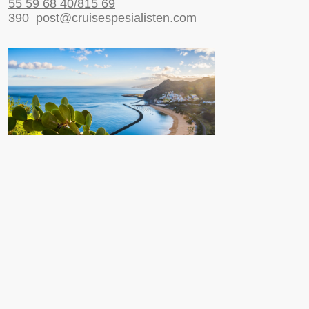
55 59 68 40/815 69
390
post@cruisespesialisten.com
Nyttige sider
Reiseinformasjon UD
Avinor
Reiseforsikring
ESTA til USA