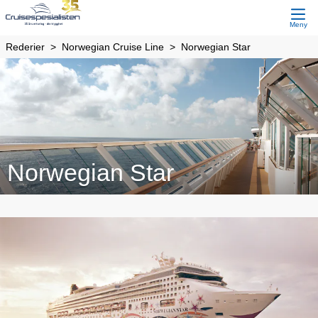
Meny
Rederier
Norwegian Cruise Line
Norwegian Star
Norwegian Star