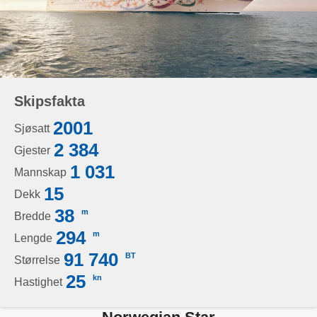
Skipsfakta
2001
Sjøsatt
2 384
Gjester
1 031
Mannskap
15
Dekk
38
m
Bredde
294
m
Lengde
91 740
BT
Størrelse
25
kn
Hastighet