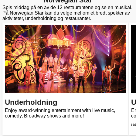
Norwegian Star
Spis middag på en av de 12 restaurantene og se en musikal.
På Norwegian Star kan du velge mellom et bredt spekter av
aktiviteter, underholdning og restauranter.
Underholdning
U
Enjoy award-winning entertainment with live music,
En
comedy, Broadway shows and more!
c
Hø