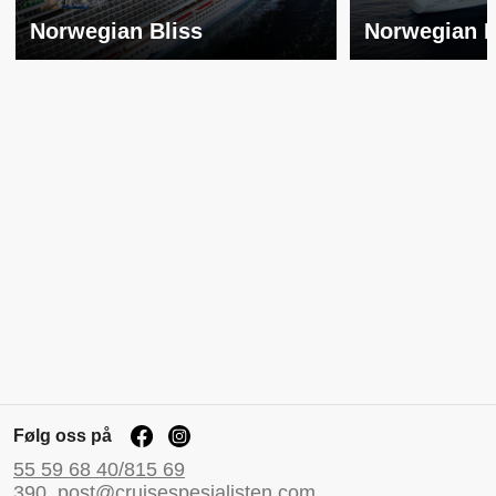
Norwegian Bliss
Norwegian 
Følg oss på
55 59 68 40/815 69
390
post@cruisespesialisten.com