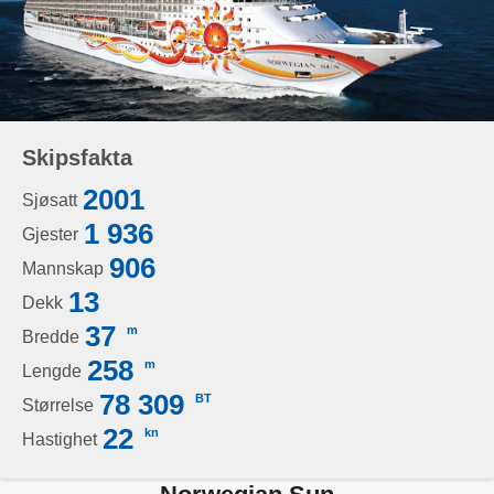
Skipsfakta
2001
Sjøsatt
1 936
Gjester
906
Mannskap
13
Dekk
37
m
Bredde
258
m
Lengde
78 309
BT
Størrelse
22
kn
Hastighet