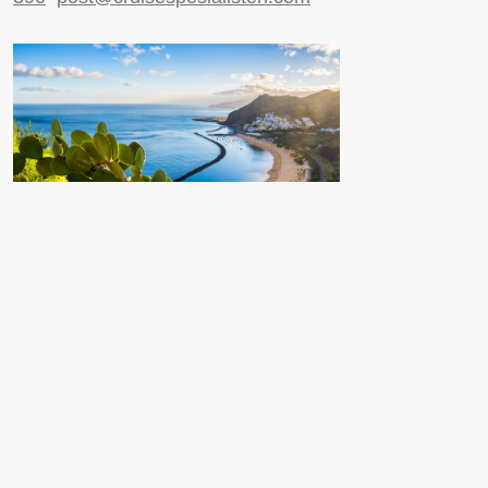
Nyttige sider
Reiseinformasjon UD
Avinor
Reiseforsikring
ESTA til USA
Ulriksdal 1, 5009 Bergen
Agent login