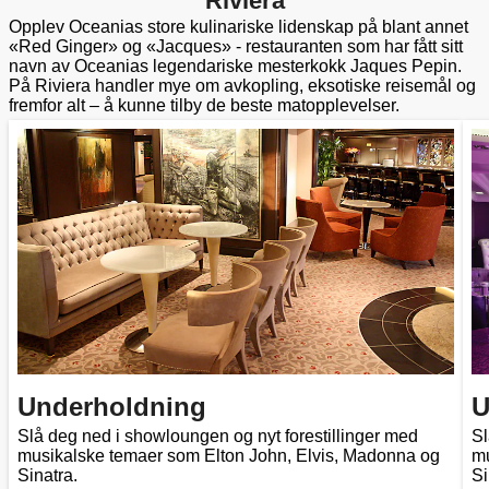
Riviera
Opplev Oceanias store kulinariske lidenskap på blant annet
«Red Ginger» og «Jacques» - restauranten som har fått sitt
navn av Oceanias legendariske mesterkokk Jaques Pepin.
På Riviera handler mye om avkopling, eksotiske reisemål og
fremfor alt – å kunne tilby de beste matopplevelser.
Underholdning
U
Slå deg ned i showloungen og nyt forestillinger med
Sl
musikalske temaer som Elton John, Elvis, Madonna og
mu
Sinatra.
Si