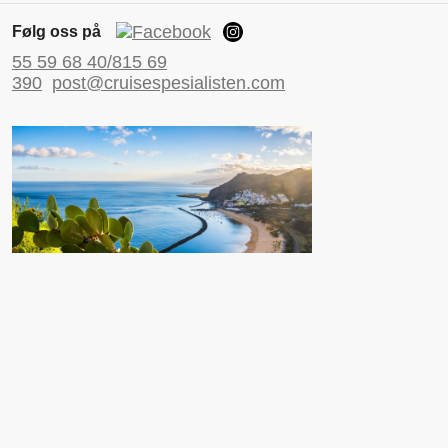
Følg oss på
55 59 68 40/815 69
390
post@cruisespesialisten.com
Nyttige sider
Reiseinformasjon UD
Avinor
Reiseforsikring
ESTA til USA