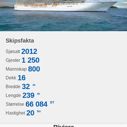
Skipsfakta
2012
Sjøsatt
1 250
Gjester
800
Mannskap
16
Dekk
32
m
Bredde
239
m
Lengde
66 084
BT
Størrelse
20
kn
Hastighet