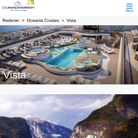
Meny
Rederier
Oceania Cruises
Vista
Vista