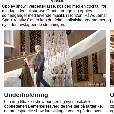
Vista
Opplev show i verdensklasse, kos deg med en cocktail før
middag i den luksuriøse Grand Lounge, og opplev
solnedganger med levende musikk i Horizon. På Aquamar
Spa + Vitality Center kan du delta i holistiske programmer og
nyte den avslappende stemningen.
Underholdning
U
Len deg tilbake i showloungen og nyt musikalske
Le
opptredener! Bemerkelsesverdige kvelder på fargerike,
op
og profesjonelle show forestillinger venter på deg hver
og