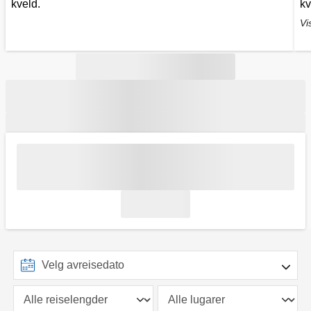
kveld.
kv
Vi