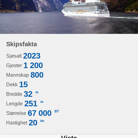
Skipsfakta
2023
Sjøsatt
1 200
Gjester
800
Mannskap
15
Dekk
32
m
Bredde
251
m
Lengde
67 000
BT
Størrelse
20
kn
Hastighet