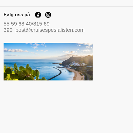
Følg oss på
55 59 68 40/815 69
390
post@cruisespesialisten.com
Nyttige sider
Reiseinformasjon UD
Avinor
Reiseforsikring