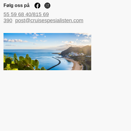
Følg oss på
55 59 68 40/815 69
390
post@cruisespesialisten.com
Nyttige sider
Reiseinformasjon UD
Avinor
Reiseforsikring
ESTA til USA