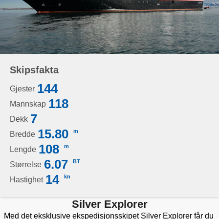
Skipsfakta
144
Gjester
118
Mannskap
7
Dekk
15.80
m
Bredde
108
m
Lengde
6.07
BT
Størrelse
14
kn
Hastighet
Silver Explorer
Med det eksklusive ekspedisjonsskipet Silver Explorer får du