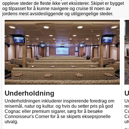
oppleve steder de fleste ikke vet eksisterer. Skipet er bygget
og tilpasset for å kunne navigere og cruise til noen av
jordens mest avsidesliggende og utilgjengelige steder.
Underholdning
U
Underholdningen inkluderer inspirerende foredrag om
Un
reisemål, natur og kultur. og hvis du setter pris på god
re
Cognac eller premium sigarer, sørg for å besøke
Co
Connoisseur's Corner for å se skipets eksepsjonelle
Co
utvalg.
ut