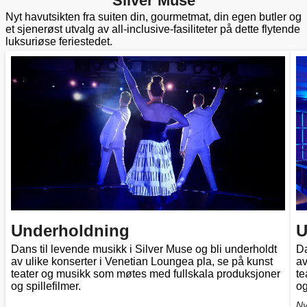
Silver Muse
Nyt havutsikten fra suiten din, gourmetmat, din egen butler og
et sjenerøst utvalg av all-inclusive-fasiliteter på dette flytende
luksuriøse feriestedet.
Underholdning
U
Dans til levende musikk i Silver Muse og bli underholdt
Da
av ulike konserter i Venetian Loungea pla, se på kunst
av
teater og musikk som møtes med fullskala produksjoner
te
og spillefilmer.
og
Ny