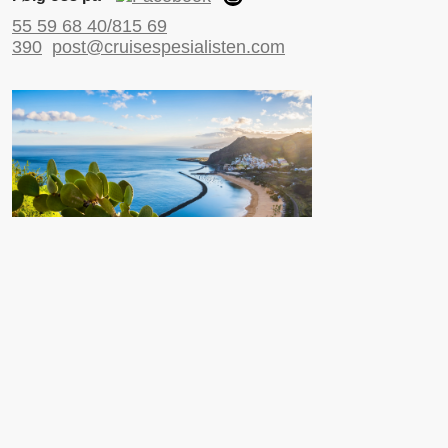
55 59 68 40/815 69
390
post@cruisespesialisten.com
Nyttige sider
Reiseinformasjon UD
Avinor
Reiseforsikring
ESTA til USA