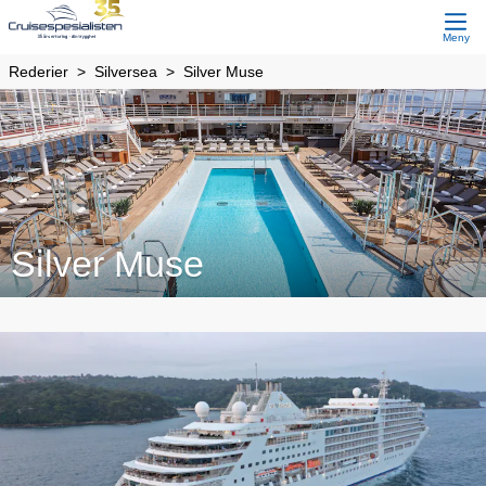
Meny
Rederier
Silversea
Silver Muse
Silver Muse