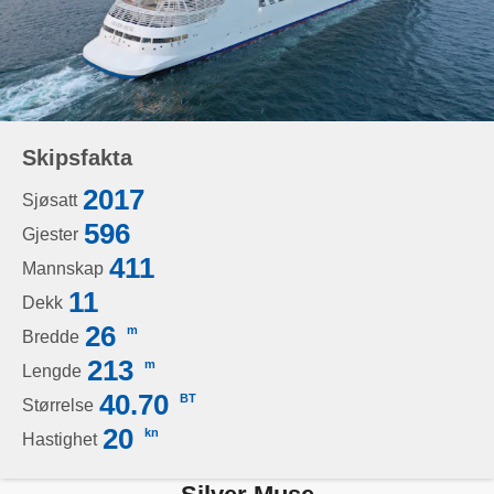
Skipsfakta
2017
Sjøsatt
596
Gjester
411
Mannskap
11
Dekk
26
m
Bredde
213
m
Lengde
40.70
BT
Størrelse
20
kn
Hastighet