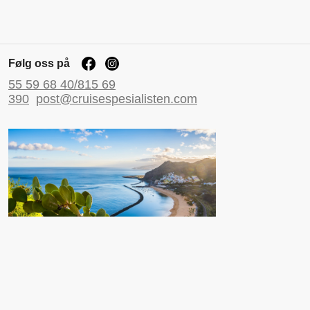
Følg oss på
55 59 68 40/815 69
390
post@cruisespesialisten.com
Nyttige sider
Reiseinformasjon UD
Avinor