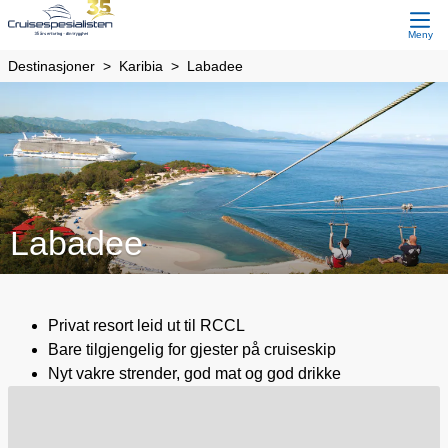
Meny
Destinasjoner
Karibia
Labadee
Labadee
Privat resort leid ut til RCCL
Bare tilgjengelig for gjester på cruiseskip
Nyt vakre strender, god mat og god drikke