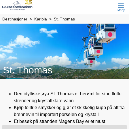
Meny
Destinasjoner
Karibia
St. Thomas
St. Thomas
Den idylliske øya St. Thomas er berømt for sine flotte
strender og krystallklare vann
Kjøp tollfrie smykker og gjør et skikkelig kupp på alt fra
brennevin til importert porselen og krystall
Et besøk på stranden Magens Bay er et must