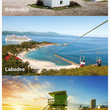
Kralendijk
Labadee