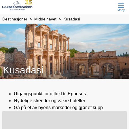
Meny
Destinasjoner
Middelhavet
Kusadasi
Kusadasi
Utgangspunkt for utflukt til Ephesus
Nydelige strender og vakre hoteller
Gå på et av byens markeder og gjør et kupp