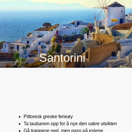
Santorini
Pittoresk greske ferieøy
Ta taubanen opp for å nye den vakre utsikten
Gå trappene ned, men pass på eslene