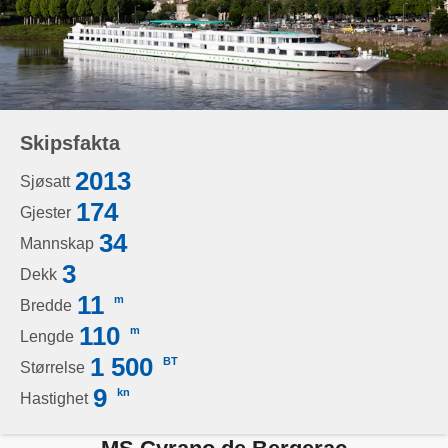
Skipsfakta
2013
Sjøsatt
174
Gjester
34
Mannskap
3
Dekk
11
m
Bredde
110
m
Lengde
1 500
BT
Størrelse
9
kn
Hastighet