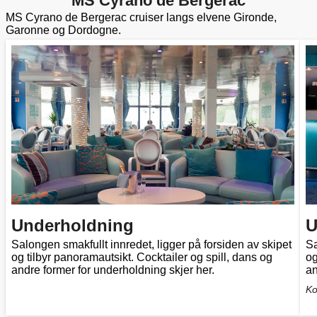
MS Cyrano de Bergerac
MS Cyrano de Bergerac cruiser langs elvene Gironde,
Garonne og Dordogne.
Underholdning
U
Salongen smakfullt innredet, ligger på forsiden av skipet
Sa
og tilbyr panoramautsikt. Cocktailer og spill, dans og
og
andre former for underholdning skjer her.
an
Ko