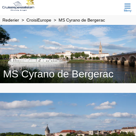
Meny
Rederier
CroisiEurope
MS Cyrano de Bergerac
MS Cyrano de Bergerac