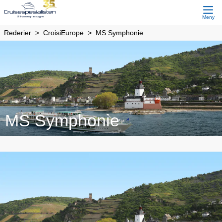
Meny
Rederier
CroisiEurope
MS Symphonie
MS Symphonie