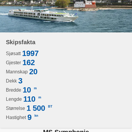
Skipsfakta
1997
Sjøsatt
162
Gjester
20
Mannskap
3
Dekk
10
m
Bredde
110
m
Lengde
1 500
BT
Størrelse
9
kn
Hastighet