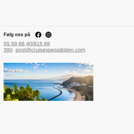
Følg oss på
55 59 68 40/815 69
390
post@cruisespesialisten.com
Nyttige sider
Reiseinformasjon UD