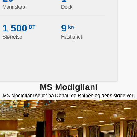
Mannskap
Dekk
1 500
9
BT
kn
Størrelse
Hastighet
MS Modigliani
MS Modigliani seiler på Donau og Rhinen og dens sideelver.