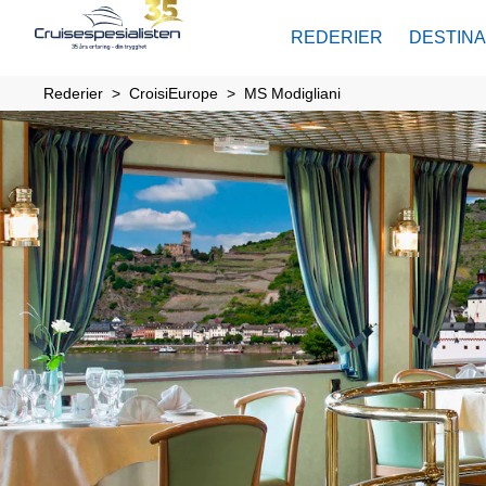
REDERIER
DESTIN
Rederier
CroisiEurope
MS Modigliani