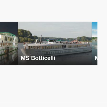
MS Botticelli
MS 