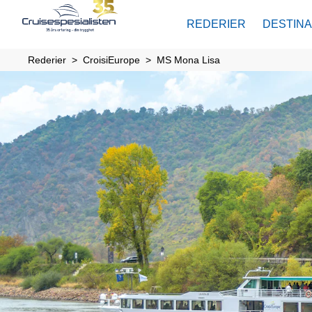
REDERIER
DESTIN
Rederier
CroisiEurope
MS Mona Lisa