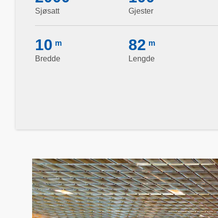
Sjøsatt
Gjester
10
82
m
m
Bredde
Lengde