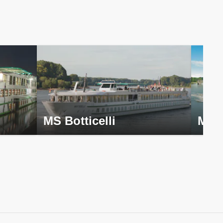
MS Botticelli
MS 