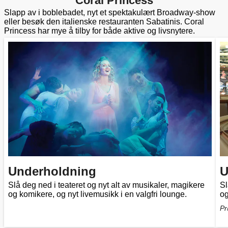
Coral Princess
Slapp av i boblebadet, nyt et spektakulært Broadway-show
eller besøk den italienske restauranten Sabatinis. Coral
Princess har mye å tilby for både aktive og livsnytere.
Underholdning
U
Slå deg ned i teateret og nyt alt av musikaler, magikere
Sl
og komikere, og nyt livemusikk i en valgfri lounge.
og
Pr