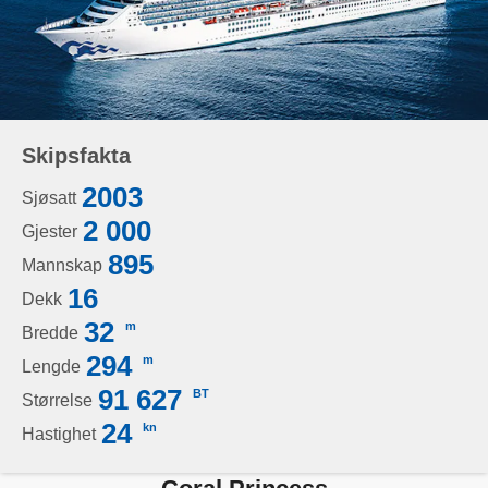
Skipsfakta
2003
Sjøsatt
2 000
Gjester
895
Mannskap
16
Dekk
32
m
Bredde
294
m
Lengde
91 627
BT
Størrelse
24
kn
Hastighet