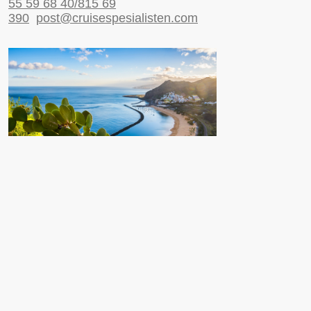
55 59 68 40/815 69
390
post@cruisespesialisten.com
Nyttige sider
Reiseinformasjon UD
Avinor
Reiseforsikring
ESTA til USA