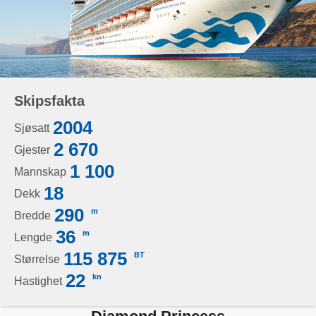
Skipsfakta
2004
Sjøsatt
2 670
Gjester
1 100
Mannskap
18
Dekk
290
m
Bredde
36
m
Lengde
115 875
BT
Størrelse
22
kn
Hastighet