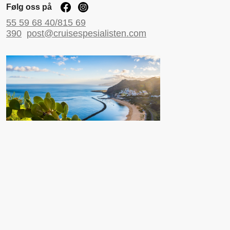
Følg oss på
55 59 68 40/815 69
390
post@cruisespesialisten.com
Nyttige sider
Reiseinformasjon UD
Avinor
Reiseforsikring
ESTA til USA