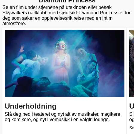
Diamond Princess
Se en film under stjernene på utekinoen eller besøk
Skywalkers nattklubb med sjøutsikt. Diamond Princess er for
deg som søker en opplevelsesrik reise med en intim
atmosfære.
Underholdning
U
Slå deg ned i teateret og nyt alt av musikaler, magikere
Sl
og komikere, og nyt livemusikk i en valgfri lounge.
og
Se