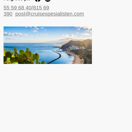
55 59 68 40/815 69
390
post@cruisespesialisten.com
Nyttige sider
Reiseinformasjon UD
Avinor
Reiseforsikring
ESTA til USA