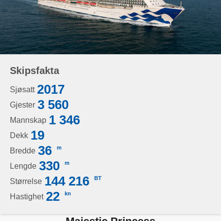
Skipsfakta
2017
Sjøsatt
3 560
Gjester
1 346
Mannskap
19
Dekk
36
m
Bredde
330
m
Lengde
144 216
BT
Størrelse
22
kn
Hastighet