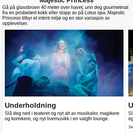
Majestic Princess
Gå på glassbroen 40 meter over havet, unn deg gourmetmat
fra en prisbelønt kokk eller slapp av på Lotus spa. Majestic
Princess tilbyr et intimt miljø og en stor variasjon av
opplevelser.
Underholdning
U
Slå deg ned i teateret og nyt alt av musikaler, magikere
Sl
og komikere, og nyt livemusikk i en valgfri lounge.
og
Se