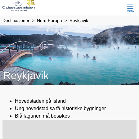
Meny
Destinasjoner
Nord Europa
Reykjavik
Reykjavik
Hovedstaden på Island
Ung hovedstad så få historiske bygninger
Blå lagunen må besøkes